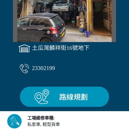
土瓜灣麟祥街16號地下
23302199
工場維修車種:
私家車, 輕型貨車