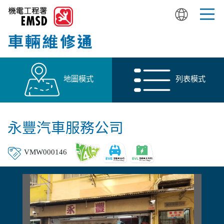
Skip
to
main
content
地圖模式
列表模式
永豐汽車服務公司
VMW000146